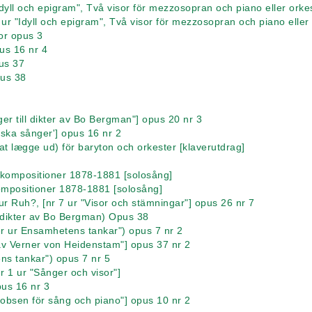
Idyll och epigram", Två visor för mezzosopran och piano eller orkes
1 ur "Idyll och epigram", Två visor för mezzosopran och piano eller
lor opus 3
pus 16 nr 4
us 37
us 38
r till dikter av Bo Bergman"] opus 20 nr 3
nska sånger'] opus 16 nr 2
til at lægge ud) för baryton och orkester [klaverutdrag]
skompositioner 1878-1881 [solosång]
ompositioner 1878-1881 [solosång]
zur Ruh?, [nr 7 ur "Visor och stämningar"] opus 26 nr 7
sdikter av Bo Bergman) Opus 38
ter ur Ensamhetens tankar") opus 7 nr 2
 av Verner von Heidenstam"] opus 37 nr 2
ns tankar") opus 7 nr 5
[nr 1 ur "Sånger och visor"]
pus 16 nr 3
acobsen för sång och piano"] opus 10 nr 2