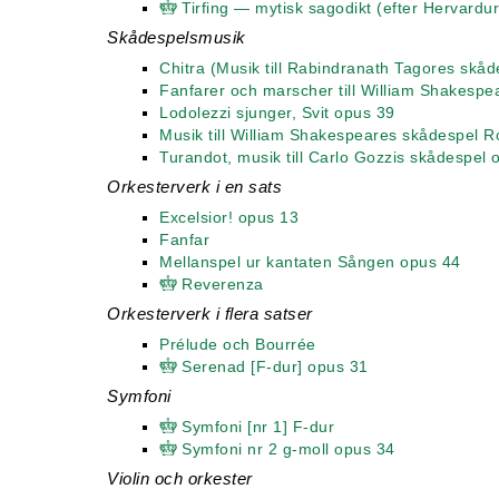
Tirfing — mytisk sagodikt (efter Hervardu
Skådespelsmusik
Chitra (Musik till Rabindranath Tagores skåd
Fanfarer och marscher till William Shakesp
Lodolezzi sjunger, Svit opus 39
Musik till William Shakespeares skådespel 
Turandot, musik till Carlo Gozzis skådespel 
Orkesterverk i en sats
Excelsior! opus 13
Fanfar
Mellanspel ur kantaten Sången opus 44
Reverenza
Orkesterverk i flera satser
Prélude och Bourrée
Serenad [F-dur] opus 31
Symfoni
Symfoni [nr 1] F-dur
Symfoni nr 2 g-moll opus 34
Violin och orkester