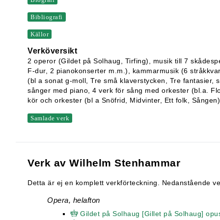
Bibliografi
Källor
Verköversikt
2 operor (Gildet på Solhaug, Tirfing), musik till 7 skådes
F-dur, 2 pianokonserter m.m.), kammarmusik (6 stråkkvarte
(bl a sonat g-moll, Tre små klaverstycken, Tre fantasier,
sånger med piano, 4 verk för sång med orkester (bl.a. Flor
kör och orkester (bl a Snöfrid, Midvinter, Ett folk, Sången)
Samlade verk
Verk av Wilhelm Stenhammar
Detta är ej en komplett verkförteckning. Nedanstående verk
Opera, helafton
Gildet på Solhaug [Gillet på Solhaug] opu