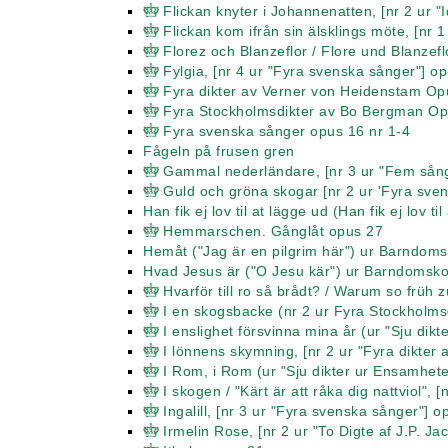
Flickan knyter i Johannenatten, [nr 2 ur "
Flickan kom ifrån sin älsklings möte, [nr 
Florez och Blanzeflor / Flore und Blanzef
Fylgia, [nr 4 ur "Fyra svenska sånger"] o
Fyra dikter av Verner von Heidenstam Op
Fyra Stockholmsdikter av Bo Bergman Op
Fyra svenska sånger opus 16 nr 1-4
Fågeln på frusen gren
Gammal nederländare, [nr 3 ur "Fem sånge
Guld och gröna skogar [nr 2 ur 'Fyra sve
Han fik ej lov til at lägge ud (Han fik ej lov 
Hemmarschen. Gånglåt opus 27
Hemåt ("Jag är en pilgrim här") ur Barndom
Hvad Jesus är ("O Jesu kär") ur Barndomsk
Hvarför till ro så brådt? / Warum so früh 
I en skogsbacke (nr 2 ur Fyra Stockholm
I enslighet försvinna mina år (ur "Sju dik
I lönnens skymning, [nr 2 ur "Fyra dikter
I Rom, i Rom (ur "Sju dikter ur Ensamhete
I skogen / "Kärt är att råka dig nattviol", 
Ingalill, [nr 3 ur "Fyra svenska sånger"] o
Irmelin Rose, [nr 2 ur "To Digte af J.P. J