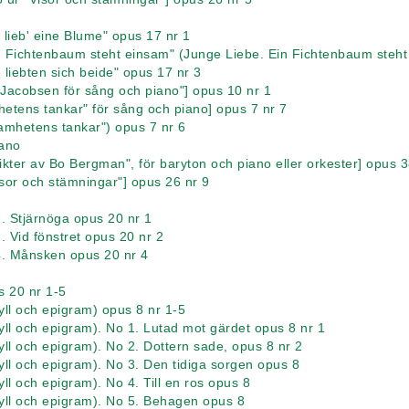
 lieb' eine Blume" opus 17 nr 1
in Fichtenbaum steht einsam" (Junge Liebe. Ein Fichtenbaum steht
 liebten sich beide" opus 17 nr 3
. Jacobsen för sång och piano"] opus 10 nr 1
hetens tankar" för sång och piano] opus 7 nr 7
samhetens tankar") opus 7 nr 6
iano
ikter av Bo Bergman", för baryton och piano eller orkester] opus 3
Visor och stämningar"] opus 26 nr 9
. Stjärnöga opus 20 nr 1
 Vid fönstret opus 20 nr 2
4. Månsken opus 20 nr 4
s 20 nr 1-5
dyll och epigram) opus 8 nr 1-5
Idyll och epigram). No 1. Lutad mot gärdet opus 8 nr 1
Idyll och epigram). No 2. Dottern sade, opus 8 nr 2
Idyll och epigram). No 3. Den tidiga sorgen opus 8
dyll och epigram). No 4. Till en ros opus 8
Idyll och epigram). No 5. Behagen opus 8