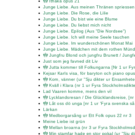
Ithaka opus 21
Junge Liebe. Aus meinen Thränen spriessen
Junge Liebe. Die Rose, die Lilie
Junge Liebe. Du bist wie eine Blume
Junge Liebe. Du liebst mich nicht
Junge Liebe. Epilog (Aus "Die Nordsee")
Junge Liebe. Ich will meine Seele tauchen
Junge Liebe. Im wunderschönen Monat Mai
Junge Liebe. Mädchen mit dem rothen Mün
Jungfru Blond och jungfru Brunett / Jungf
Just som jeg favned dit Liv
Jutta kommer till Folkungarna [Nr 1 ur F
Kejsar Karls visa, för baryton och piano opu
Kom, vänner (ur "Sju dikter ur Ensamhete
Kväll i Klara (nr 1 ur Fyra Stockholmsdi
Lad Vaaren komme, mens den vil
Lycklandsresan / Die Glücklandsreise, [nr
Låt oss dö unga [nr 1 ur 'Fyra svenska så
Lärkan
Medborgarsång ur Ett Folk opus 22 nr 3
Meine Liebe ist grün
Mellan broarna (nr 3 ur Fyra Stockholmsd
Min stamfar hade en stor pokal (ur "Sju d