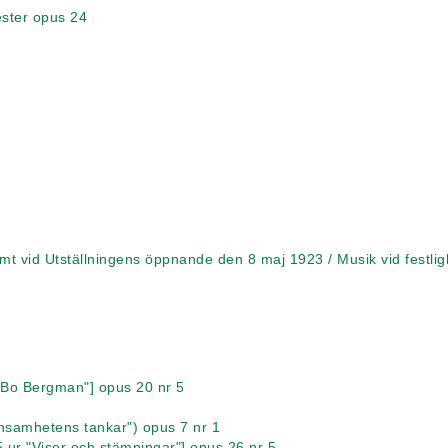
ester opus 24
t vid Utställningens öppnande den 8 maj 1923 / Musik vid festlig
av Bo Bergman"] opus 20 nr 5
 Ensamhetens tankar") opus 7 nr 1
r 5 ur "Visor och stämningar"] opus 26 nr 5