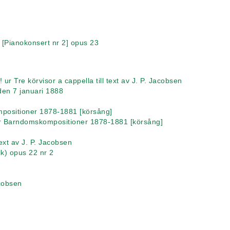
 [Pianokonsert nr 2] opus 23
ur Tre körvisor a cappella till text av J. P. Jacobsen
den 7 januari 1888
ompositioner 1878-1881 [körsång]
) ur Barndomskompositioner 1878-1881 [körsång]
text av J. P. Jacobsen
lk) opus 22 nr 2
acobsen