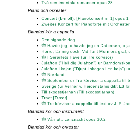
Två sentimentala romanser opus 28
Piano och orkester
Concert (b-moll), [Pianokonsert nr 1] opus 1
Zweites Konzert für Pianoforte mit Orchester
Blandad kör a cappella
Den signade dag
Havde jeg, o havde jeg en Dattersøn, o ja! 
Herre, lär mig dock. Vid Tant Mormors graf, 
I Seraillets Have (ur Tre körvisor)
Julafton ("Hell dig Julafton") ur Barndomsk
Julafton i kojan ("Djupt i skogen i en koja"
Norrland
September ur Tre körvisor a cappella till 
Sverige (ur Verner v. Heidenstams dikt Ett fo
Till skogsstjernan (Till skogsstjärnan)
Traet [Træet]
Tre körvisor a cappella till text av J. P. J
Blandad kör och instrument
Vårnatt, Lenznacht opus 30:2
Blandad kör och orkester