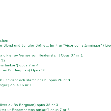
dchen
er Blond und Jungfer Brünett, [nr 4 ur "Visor och stämningar" / L
yra dikter av Verner von Heidenstam] Opus 37 nr 1
s 32
ns tankar") opus 7 nr 4
kter av Bo Bergman) Opus 38
 8 ur "Visor och stämningar"] opus 26 nr 8
nger'] opus 16 nr 1
ikter av Bo Bergman) opus 38 nr 3
ikter ur Ensamhetens tankar") opus 7 nr 3