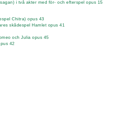
rsagan) i två akter med för- och efterspel opus 15
espel Chitra) opus 43
eares skådespel Hamlet opus 41
Romeo och Julia opus 45
opus 42