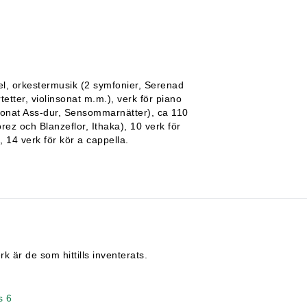
pel, orkestermusik (2 symfonier, Serenad
tter, violinsonat m.m.), verk för piano
 sonat Ass-dur, Sensommarnätter), ca 110
ez och Blanzeflor, Ithaka), 10 verk för
, 14 verk för kör a cappella.
 är de som hittills inventerats.
s 6