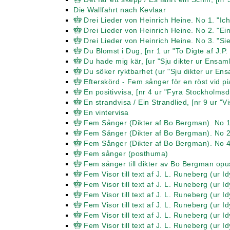
Die Wallfahrt nach Kevlaar
Drei Lieder von Heinrich Heine. No 1. "Ich
Drei Lieder von Heinrich Heine. No 2. "E
Drei Lieder von Heinrich Heine. No 3. "Sie
Du Blomst i Dug, [nr 1 ur "To Digte af J.P
Du hade mig kär, [ur "Sju dikter ur Ensam
Du söker ryktbarhet (ur "Sju dikter ur En
Efterskörd - Fem sånger för en röst vid p
En positivvisa, [nr 4 ur "Fyra Stockholmsd
En strandvisa / Ein Strandlied, [nr 9 ur "
En vintervisa
Fem Sånger (Dikter af Bo Bergman). No 1
Fem Sånger (Dikter af Bo Bergman). No 2.
Fem Sånger (Dikter af Bo Bergman). No 
Fem sånger (posthuma)
Fem sånger till dikter av Bo Bergman opu
Fem Visor till text af J. L. Runeberg (ur I
Fem Visor till text af J. L. Runeberg (ur 
Fem Visor till text af J. L. Runeberg (ur 
Fem Visor till text af J. L. Runeberg (ur 
Fem Visor till text af J. L. Runeberg (ur I
Fem Visor till text af J. L. Runeberg (ur 