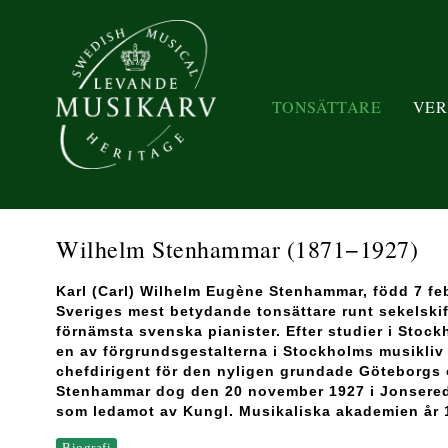
TONSÄTTARE
VER
Wilhelm Stenhammar
(1871−1927)
Karl (Carl) Wilhelm Eugène Stenhammar, född 7 feb
Sveriges mest betydande tonsättare runt sekelskif
förnämsta svenska pianister. Efter studier i Stoc
en av förgrundsgestalterna i Stockholms musikliv 
chefdirigent för den nyligen grundade Göteborgs 
Stenhammar dog den 20 november 1927 i Jonsered 
som ledamot av Kungl. Musikaliska akademien år 
Biografi