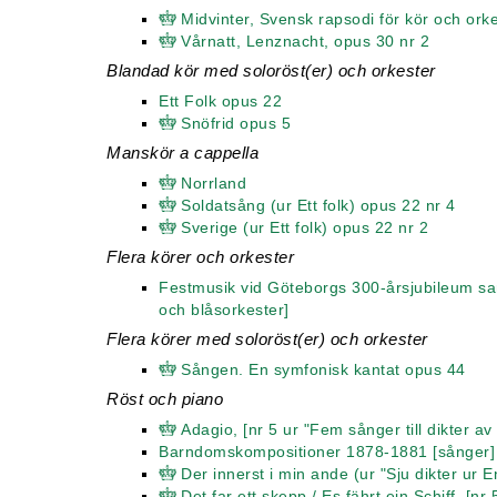
Midvinter, Svensk rapsodi för kör och ork
Vårnatt, Lenznacht, opus 30 nr 2
Blandad kör med soloröst(er) och orkester
Ett Folk opus 22
Snöfrid opus 5
Manskör a cappella
Norrland
Soldatsång (ur Ett folk) opus 22 nr 4
Sverige (ur Ett folk) opus 22 nr 2
Flera körer och orkester
Festmusik vid Göteborgs 300-årsjubileum sam
och blåsorkester]
Flera körer med soloröst(er) och orkester
Sången. En symfonisk kantat opus 44
Röst och piano
Adagio, [nr 5 ur "Fem sånger till dikter 
Barndomskompositioner 1878-1881 [sånger]
Der innerst i min ande (ur "Sju dikter ur
Det far ett skepp / Es fährt ein Schiff, [n