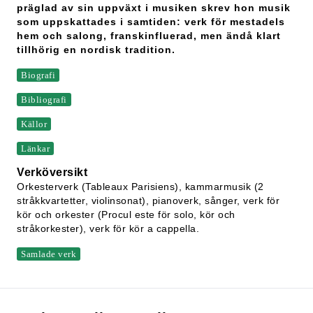
präglad av sin uppväxt i musiken skrev hon musik
som uppskattades i samtiden: verk för mestadels
hem och salong, franskinfluerad, men ändå klart
tillhörig en nordisk tradition.
Biografi
Bibliografi
Källor
Länkar
Verköversikt
Orkesterverk (Tableaux Parisiens), kammarmusik (2
stråkkvartetter, violinsonat), pianoverk, sånger, verk för
kör och orkester (Procul este för solo, kör och
stråkorkester), verk för kör a cappella.
Samlade verk