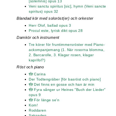
[solemnis] opus 13
Veni sanctu spiritus [sic], hymn (Veni sancte
spiritus) opus 32
Blandad kör med soloröst(er) och orkester
Herr Olof, ballad opus 3
Procul este, lyrisk dikt opus 28
Damkör och instrument
Tre körer för fruntimmersröster med Piano-
ackompanjemang (1. När rosorna blomma,
2. Barcarolle, 3. Klagar rosen, klagar
kaprifol?)
Röst och piano
Carina
Der Todtengräber [för basröst och piano]
Det finns en gosse och han är min
Fyra sånger ur Heines "Buch der Lieder"
opus 9
För länge se'n
Kom!
Roddaren
Saknaden